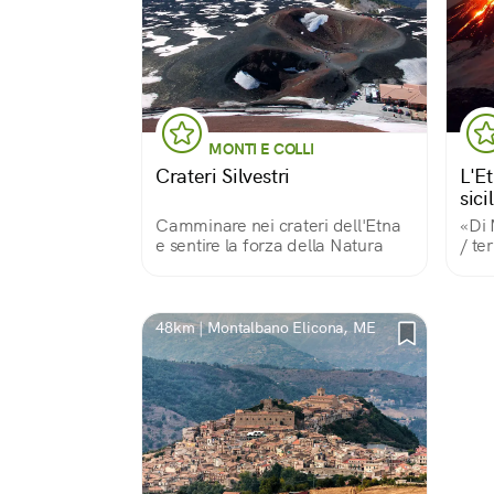
MONTI E COLLI
Crateri Silvestri
L'E
sici
Camminare nei crateri dell'Etna
«Di 
e sentire la forza della Natura
/ te
Così
perc
cant
è un
48km | Montalbano Elicona, ME