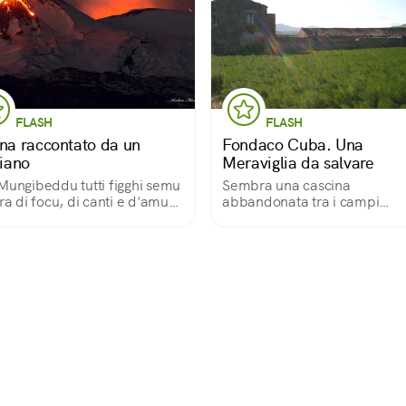
FLASH
FLASH
tna raccontato da un
Fondaco Cuba. Una
liano
Meraviglia da salvare
Mungibeddu tutti figghi semu
Sembra una cascina
rra di focu, di canti e d'amuri»
abbandonata tra i campi
 si apre un canto siciliano,
dell'entroterra siciliano, ma è
hé in questa terra di fuoco,
un'antichissima stazione di p
i e amore, il grande vulcano
una locanda che ospitò perfi
 Monte Bello e paterno.
un re e una regina.