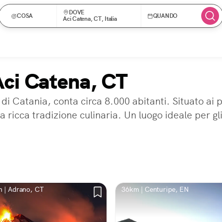
DOVE
COSA
QUANDO
Aci Catena, CT, Italia
Aci Catena, CT
i Catania, conta circa 8.000 abitanti. Situato ai p
a ricca tradizione culinaria. Un luogo ideale per gl
 | Adrano, CT
36km | Centuripe, EN