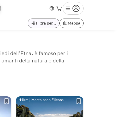
Filtra per...
Mappa
iedi dell'Etna, è famoso per i
i amanti della natura e della
44km | Montalbano Elicona