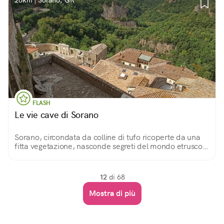
26km | Sorano, GR
FLASH
Le vie cave di Sorano
Sorano, circondata da colline di tufo ricoperte da una
fitta vegetazione, nasconde segreti del mondo etrusco,
come le Vie Cave o Cavoni, rete viaria antica fra i
borghi di Pitigliano, Sorano e Sovana.
12
di 68
Mostra di più