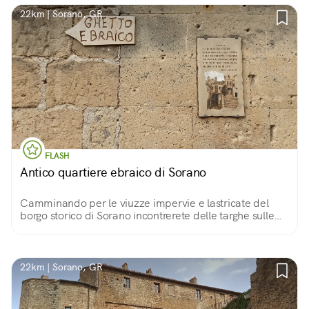
22km | Sorano, GR
FLASH
Antico quartiere ebraico di Sorano
Camminando per le viuzze impervie e lastricate del
borgo storico di Sorano incontrerete delle targhe sulle
facciate di alcuni edifici. Una indica l'antico quartiere
ebraico verso cui siamo diretti.
22km | Sorano, GR