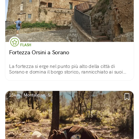
FLASH
Fortezza Orsini a Sorano
La fortezza si erge nel punto più alto della città di
Sorano e domina il borgo storico, rannicchiato ai suoi
piedi. Costruita dagli Aldobrandeschi nel XII secolo, è
uno dei simboli della città.
25km | Montalcino, SI