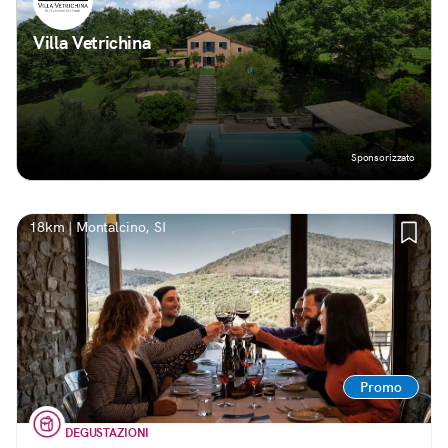
Villa Vetrichina
Sponsorizzato
18km | Montalcino, SI
Promo
DEGUSTAZIONI