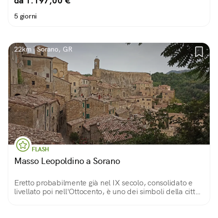
da 1.197,00 €
5 giorni
22km | Sorano, GR
FLASH
Masso Leopoldino a Sorano
Eretto probabilmente già nel IX secolo, consolidato e
livellato poi nell'Ottocento, è uno dei simboli della città
di Sorano. Su di esso, una terrazza panoramica e un
torrino merlato con l'orologio.