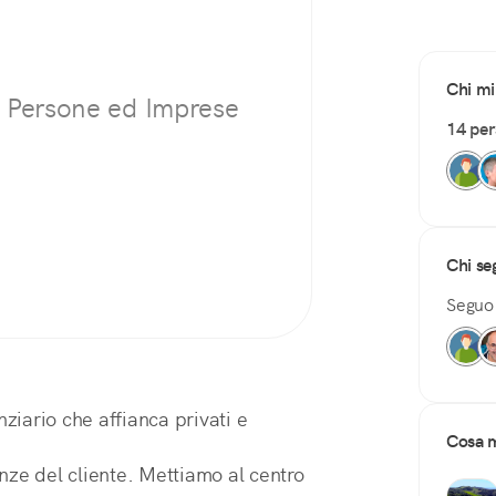
Chi mi
r Persone ed Imprese
14 pe
Chi se
Segu
nziario che affianca privati e
Cosa m
genze del cliente. Mettiamo al centro