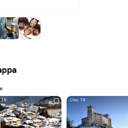
mappa
e
, TN
Cles, TN