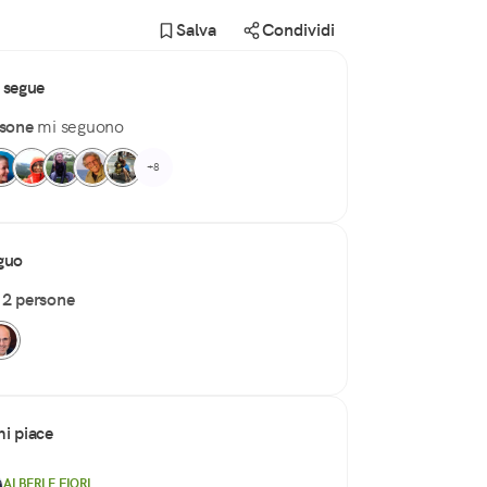
Salva
Condividi
 segue
rsone
mi seguono
+8
guo
o
2 persone
i piace
ALBERI E FIORI