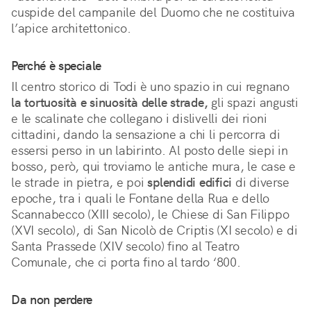
cuspide del campanile del Duomo che ne costituiva 
l’apice architettonico.
Perché è speciale
Il centro storico di Todi è uno spazio in cui regnano 
la tortuosità e sinuosità delle strade,
 gli spazi angusti 
e le scalinate che collegano i dislivelli dei rioni 
cittadini, dando la sensazione a chi li percorra di 
essersi perso in un labirinto. Al posto delle siepi in 
bosso, però, qui troviamo le antiche mura, le case e 
le strade in pietra, e poi 
splendidi edifici
 di diverse 
epoche, tra i quali le Fontane della Rua e dello 
Scannabecco (XIII secolo), le Chiese di San Filippo 
(XVI secolo), di San Nicolò de Criptis (XI secolo) e di 
Santa Prassede (XIV secolo) fino al Teatro 
Comunale, che ci porta fino al tardo ‘800.
Da non perdere