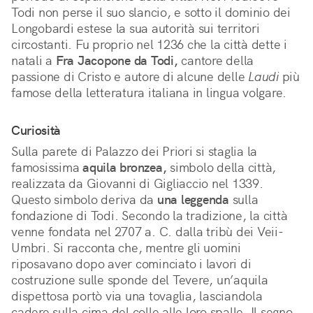
Todi non perse il suo slancio, e sotto il dominio dei
Longobardi estese la sua autorità sui territori
circostanti. Fu proprio nel 1236 che la città dette i
natali a
Fra Jacopone da Todi,
cantore della
passione di Cristo e autore di alcune delle
Laudi
più
famose della letteratura italiana in lingua volgare.
Curiosità
Sulla parete di Palazzo dei Priori si staglia la
famosissima
aquila bronzea,
simbolo della città,
realizzata da Giovanni di Gigliaccio nel 1339.
Questo simbolo deriva da
una leggenda
sulla
fondazione di Todi. Secondo la tradizione, la città
venne fondata nel 2707 a. C. dalla tribù dei Veii-
Umbri. Si racconta che, mentre gli uomini
riposavano dopo aver cominciato i lavori di
costruzione sulle sponde del Tevere, un’aquila
dispettosa portò via una tovaglia, lasciandola
cadere sulla cima del colle alle loro spalle. Il segno