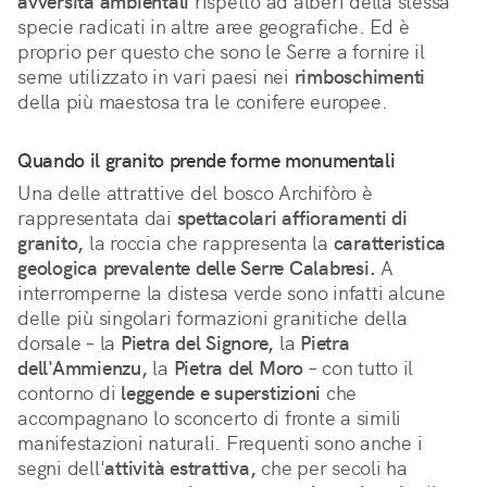
avversità ambientali
 rispetto ad alberi della stessa 
specie radicati in altre aree geografiche. Ed è 
proprio per questo che sono le Serre a fornire il 
seme utilizzato in vari paesi nei 
rimboschimenti
della più maestosa tra le conifere europee.
Quando il granito prende forme monumentali
Una delle attrattive del bosco Archifòro è
rappresentata dai
spettacolari affioramenti di
granito,
la roccia che rappresenta la
caratteristica
geologica prevalente delle Serre Calabresi.
A
interromperne la distesa verde sono infatti alcune
delle più singolari formazioni granitiche della
dorsale – la
Pietra del Signore,
la
Pietra
dell'Ammienzu,
la
Pietra del Moro
– con tutto il
contorno di
leggende e superstizioni
che
accompagnano lo sconcerto di fronte a simili
manifestazioni naturali. Frequenti sono anche i
segni dell'
attività estrattiva,
che per secoli ha