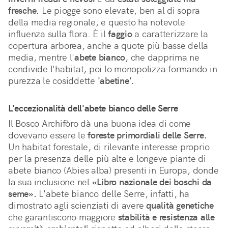
fresche.
 Le piogge sono elevate, ben al di sopra 
della media regionale, e questo ha notevole 
influenza sulla flora. È il 
faggio
 a caratterizzare la 
copertura arborea, anche a quote più basse della 
media, mentre l'
abete bianco
, che dapprima ne 
condivide l'habitat, poi lo monopolizza formando in 
purezza le cosiddette 
'abetine'.
L'eccezionalità dell'abete bianco delle Serre
Il Bosco Archifòro dà una buona idea di come 
dovevano essere le 
foreste primordiali delle Serre.
Un habitat forestale, di rilevante interesse proprio 
per la presenza delle più alte e longeve piante di 
abete bianco (Abies alba) presenti in Europa, donde 
la sua inclusione nel 
«Libro nazionale dei boschi da 
seme».
 L'abete bianco delle Serre, infatti, ha 
dimostrato agli scienziati di avere 
qualità genetiche
che garantiscono maggiore 
stabilità e resistenza alle 