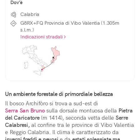
Dov'è
Calabria
G8RX+FQ Provincia di Vibo Valentia (1.305m
s.l.m.)
Indicazioni stradali
Un ambiente forestale di primordiale bellezza
Il bosco Archifòro si trova a sud-est di 
Serra San Bruno
 sulla dorsale montuosa della 
Pietra 
del Caricatore
 (m 1414), seconda vetta delle 
Serre 
Calabresi,
 al confine tra le province di Vibo Valentia 
e Reggio Calabria. Il clima è caratterizzato da 
inverni freddi e nevosi
 e da 
estati soleggiate ma 