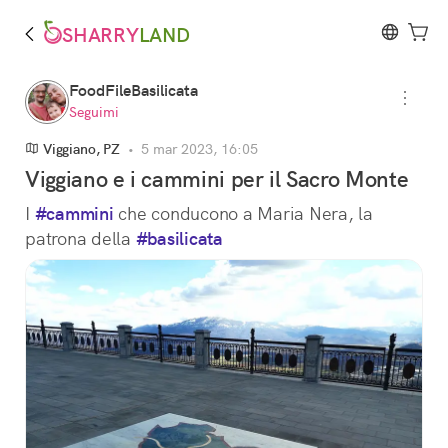
SHARRY
LAND
FoodFileBasilicata
Seguimi
Viggiano, PZ
•
5 mar 2023, 16:05
Viggiano e i cammini per il Sacro Monte
I 
#cammini
 che conducono a Maria Nera, la 
patrona della 
#basilicata