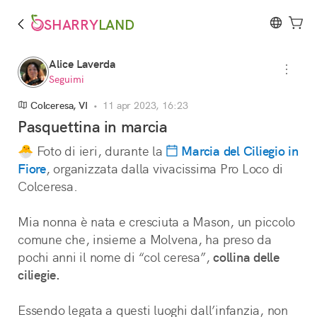
SHARRY
LAND
Alice Laverda
Seguimi
Colceresa, VI
•
11 apr 2023, 16:23
Pasquettina in marcia
🐣 Foto di ieri, durante la 
Marcia del Ciliegio in
Fiore
, organizzata dalla vivacissima Pro Loco di 
Colceresa. 
Mia nonna è nata e cresciuta a Mason, un piccolo 
comune che, insieme a Molvena, ha preso da 
pochi anni il nome di “col ceresa”, 
collina delle
ciliegie.
Essendo legata a questi luoghi dall’infanzia, non 