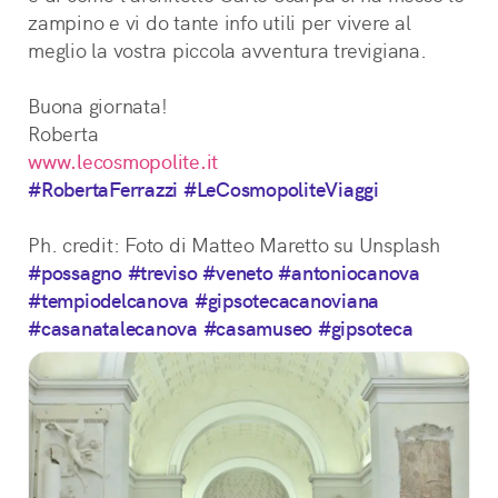
zampino e vi do tante info utili per vivere al 
meglio la vostra piccola avventura trevigiana.
Buona giornata!
Roberta
www.lecosmopolite.it
#RobertaFerrazzi
#LeCosmopoliteViaggi
Ph. credit: Foto di Matteo Maretto su Unsplash
#possagno
#treviso
#veneto
#antoniocanova
#tempiodelcanova
#gipsotecacanoviana
#casanatalecanova
#casamuseo
#gipsoteca