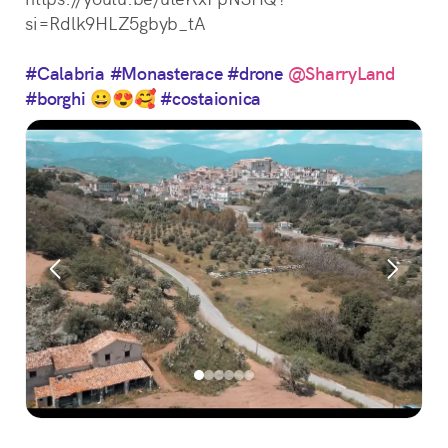
si=Rdlk9HLZ5gbyb_tA
#Calabria
#Monasterace
#drone
@SharryLand
#borghi
 😀😍🥰 
#costaionica