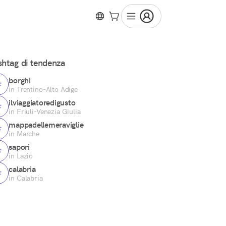
htag di tendenza
borghi
in Trentino-Alto Adige
ilviaggiatoredigusto
in Friuli-Venezia Giulia
mappadellemeraviglie
in Marche
sapori
in Lazio
calabria
in Calabria