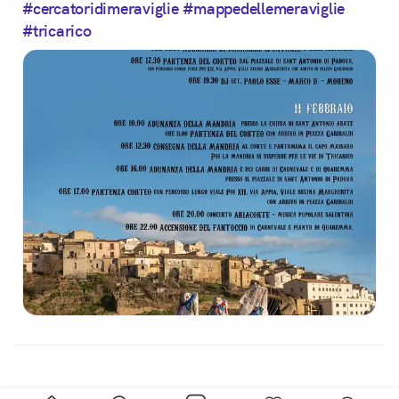
#cercatoridimeraviglie
#mappedellemeraviglie
#tricarico