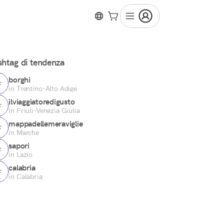
htag di tendenza
borghi
in Trentino-Alto Adige
ilviaggiatoredigusto
in Friuli-Venezia Giulia
mappadellemeraviglie
in Marche
sapori
in Lazio
calabria
in Calabria