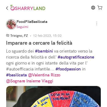
SHARRY
LAND
FoodFileBasilicata
Seguimi
Trivigno, PZ
•
12 feb 2023, 15:02
Imparare a cercare la felicità
Lo sguardo dei 
#bambini
 va orientato verso la 
ricerca della felicità e dell' 
#autogratificazione
ogni giorno e in ogni istante della vita per l' 
#autoefficacia infantile... 
#foodpassion
 in 
#basilicata
@Valentina Rizzo
@Sognare Insieme Viaggi