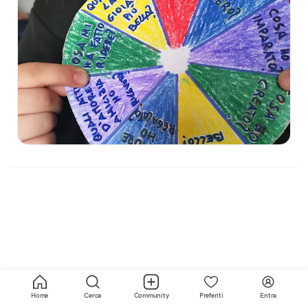
Home
Cerca
Community
Preferiti
Entra