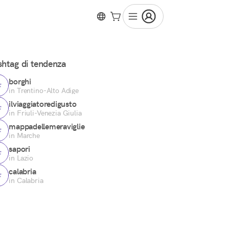
htag di tendenza
borghi
in Trentino-Alto Adige
ilviaggiatoredigusto
in Friuli-Venezia Giulia
mappadellemeraviglie
in Marche
sapori
in Lazio
calabria
in Calabria