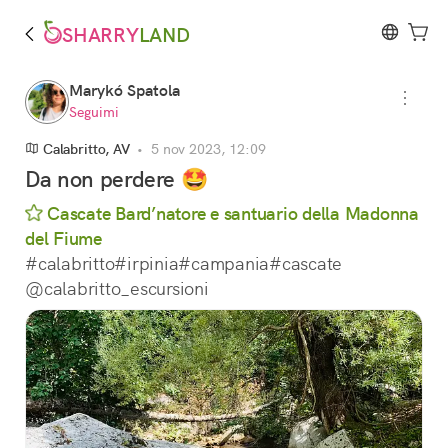
SHARRY
LAND
Marykó Spatola
Seguimi
Calabritto, AV
•
5 nov 2023, 12:09
Da non perdere 🤩
Cascate Bard’natore e santuario della Madonna
del Fiume
#calabritto#irpinia#campania#cascate
@calabritto_escursioni