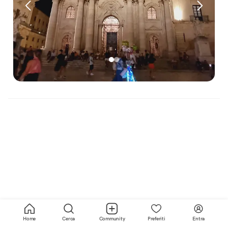
Home
Cerca
Community
Preferiti
Entra