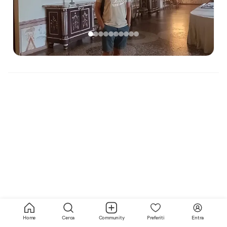
Home
Cerca
Community
Preferiti
Entra