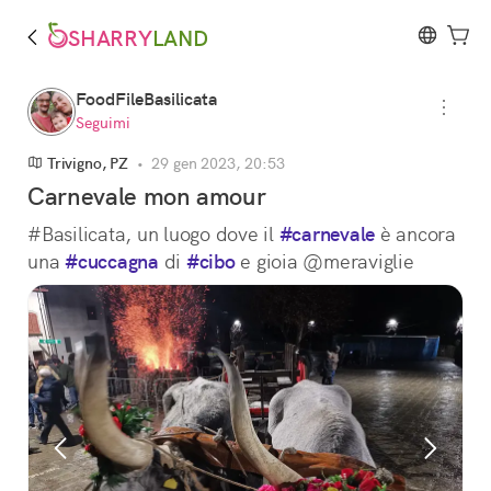
SHARRY
LAND
FoodFileBasilicata
Seguimi
Trivigno, PZ
•
29 gen 2023, 20:53
Carnevale mon amour
#Basilicata, un luogo dove il 
#carnevale
 è ancora 
una 
#cuccagna
 di 
#cibo
 e gioia @meraviglie