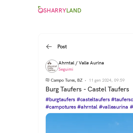
SHARRY
LAND
Post
Ahrntal / Valle Aurina
Seguimi
Campo Tures, BZ
•
11 gen 2024, 09:59
Burg Taufers - Castel Taufers
#burgtaufers
#casteltaufers
#taufersc
#campotures
#ahrntal
#valleaurina
#