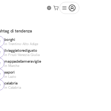
htag di tendenza
borghi
in Trentino-Alto Adige
ilviaggiatoredigusto
in Friuli-Venezia Giulia
mappadellemeraviglie
in Marche
sapori
in Lazio
calabria
in Calabria