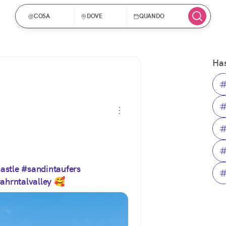
COSA
DOVE
QUANDO
Has
astle
#sandintaufers
ahrntalvalley
 🥰