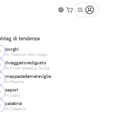
htag di tendenza
borghi
in Trentino-Alto Adige
ilviaggiatoredigusto
in Friuli-Venezia Giulia
mappadellemeraviglie
in Marche
sapori
in Lazio
calabria
in Calabria