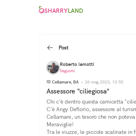
SHARRY
LAND
Post
Roberto Iamotti
Seguimi
Cellamare, BA
•
26 mag 2023, 13:55
Assessore "ciliegiosa"
Chi c'è dentro questa camicetta "cili
C'è Angy Deflorio, assessore al turis
Cellamare, un tesoro che non poteva
Meraviglie!
Tra le viuzze, le piccole scalinate in f