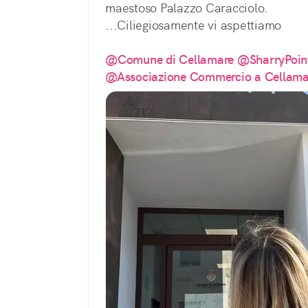
maestoso Palazzo Caracciolo.
...Ciliegiosamente vi aspettiamo
@Comune di Cellamare
@SharryPoint
@Associazione Commercio a Cellama