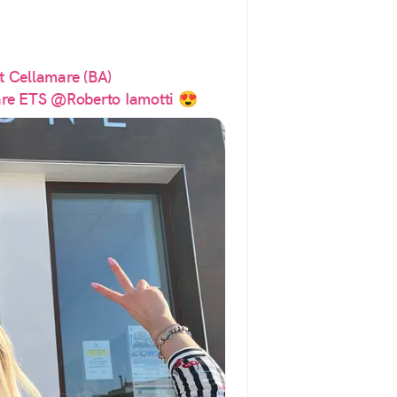
 Cellamare (BA)
re ETS
@Roberto Iamotti
 😍