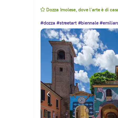
Dozza Imolese, dove l'arte è di cas
#dozza
#streetart
#biennale
#emilia