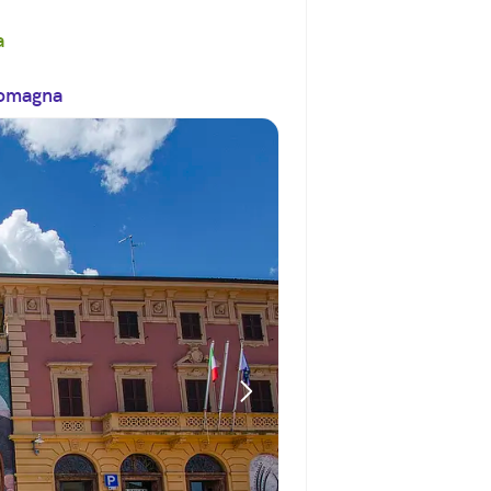
a
romagna