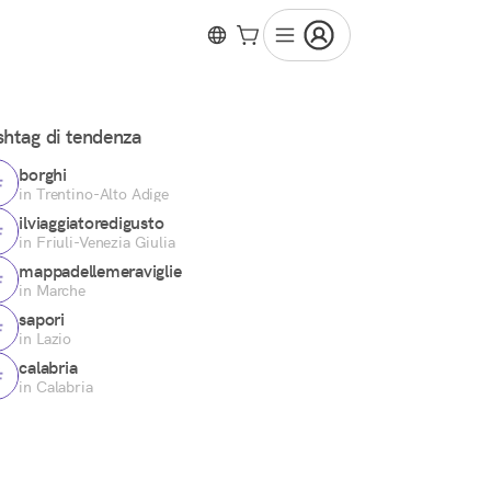
htag di tendenza
borghi
in Trentino-Alto Adige
ilviaggiatoredigusto
in Friuli-Venezia Giulia
mappadellemeraviglie
in Marche
sapori
in Lazio
calabria
in Calabria