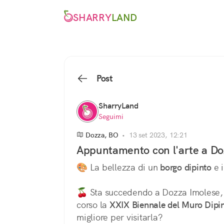
SHARRY
LAND
Post
SharryLand
Seguimi
Dozza, BO
•
13 set 2023, 12:21
Appuntamento con l'arte a Do
🎨 La bellezza di un 
borgo dipinto
 e 
🍒 Sta succedendo a Dozza Imolese, d
corso la 
XXIX Biennale del Muro Dipin
migliore per visitarla?