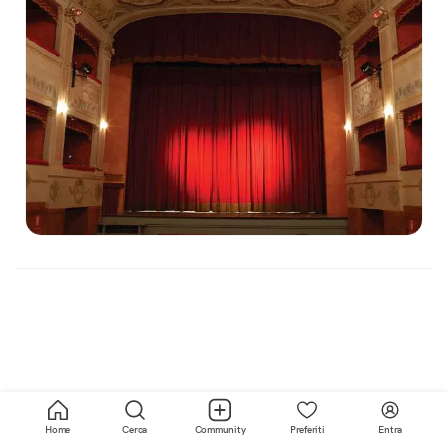
Home
Cerca
Community
Preferiti
Entra