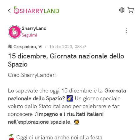
SHARRY
LAND
SharryLand
Seguimi
Crespadoro, VI
•
15 dic 2023, 08:59
15 dicembre, Giornata nazionale dello
Spazio
Ciao SharryLander!
Lo sapevate che oggi 15 dicembre è la 
Giornata
nazionale dello Spazio?
 🌠 Un giorno speciale 
voluto dallo Stato italiano per celebrare e far 
conoscere 
l'impegno e i risultati italiani
nell'esplorazione spaziale.
 🧑‍🚀
🍒 Oggi ci uniamo anche noi alla festa 