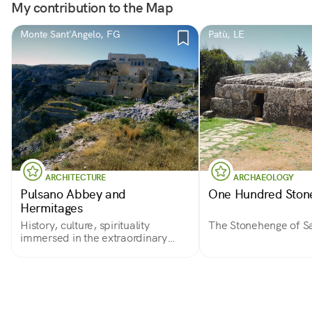
My contribution to the Map
Monte Sant'Angelo, FG
Patù, LE
ARCHITECTURE
ARCHAEOLOGY
Pulsano Abbey and
One Hundred Ston
Hermitages
History, culture, spirituality
The Stonehenge of S
immersed in the extraordinary
nature of Gargano