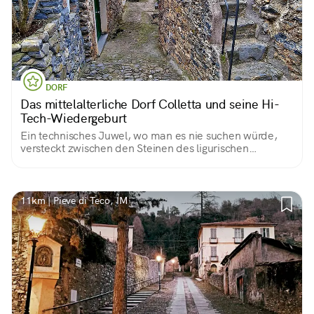
DORF
Das mittelalterliche Dorf Colletta und seine Hi-
Tech-Wiedergeburt
Ein technisches Juwel, wo man es nie suchen würde,
versteckt zwischen den Steinen des ligurischen
Hinterlandes
11km | Pieve di Teco, IM