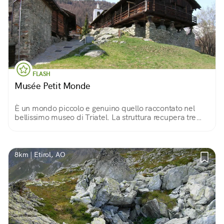
FLASH
Musée Petit Monde
È un mondo piccolo e genuino quello raccontato nel
bellissimo museo di Triatel. La struttura recupera tre
edifici tradizionali, raccar, grandze e grenier e i mestieri
contadini della montagna.
8km | Etirol, AO