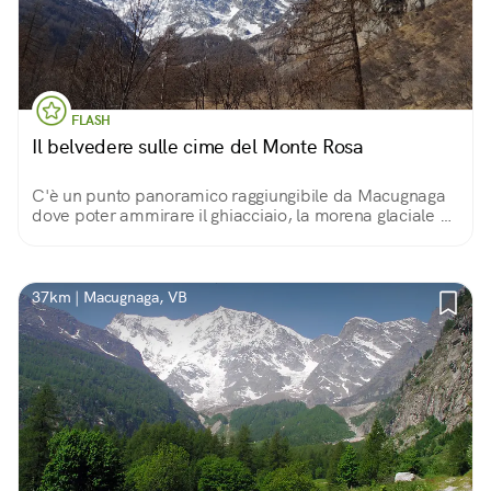
FLASH
Il belvedere sulle cime del Monte Rosa
C'è un punto panoramico raggiungibile da Macugnaga
dove poter ammirare il ghiacciaio, la morena glaciale e
la parete Est del Monte Rosa, l'unica di tipo himalayano
in Europa.
37km | Macugnaga, VB