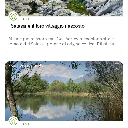
FLASH
I Salassi e il loro villaggio nascosto
Alcune pietre sparse sul Col Pierrey raccontano storie
remote dei Salassi, popolo di origine celtica. Etirol è uno
dei punti di partenza del difficile cammino per
raggiungerlo, meglio se con una guida
9km | Brissogne, AO
FLASH