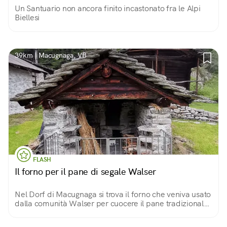
Un Santuario non ancora finito incastonato fra le Alpi
Biellesi
39km | Macugnaga, VB
FLASH
Il forno per il pane di segale Walser
Nel Dorf di Macugnaga si trova il forno che veniva usato
dalla comunità Walser per cuocere il pane tradizionale
a base di farina di segale. Una seconda versione
contiene anche uvetta e noci.