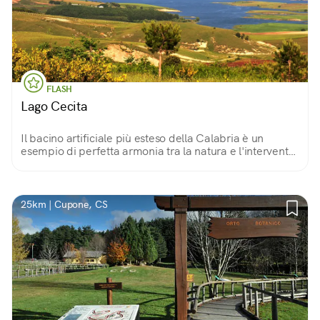
FLASH
Lago Cecita
Il bacino artificiale più esteso della Calabria è un
esempio di perfetta armonia tra la natura e l'intervento
dell'uomo. La balneazione è vietata, ma passeggiate e
pic-nic sono i benvenuti!
25km | Cupone, CS