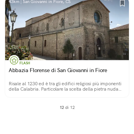
43km | San Giovanni in Fiore, CS
FLASH
Abbazia Florense di San Giovanni in Fiore
Risale al 1230 ed è tra gli edifici religiosi più imponenti
della Calabria. Particolare la scelta della pietra nuda
anche all'interno, fedele ai valori monastici di sobrietà e
modestia dei florensi.
12
di 12