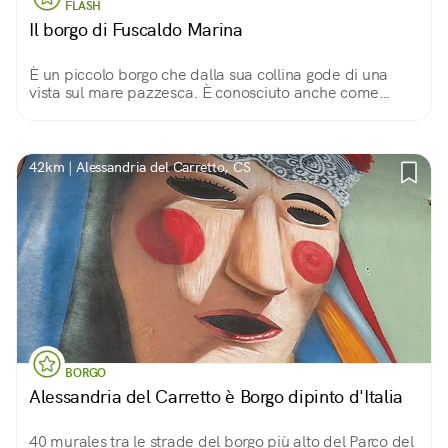
FLASH
Il borgo di Fuscaldo Marina
È un piccolo borgo che dalla sua collina gode di una
vista sul mare pazzesca. È conosciuto anche come
borgo dei 100 portali per i bellissimi portoni in pietra
lavorata che si vedono per le strade.
42km | Alessandria del Carretto, CS
BORGO
Alessandria del Carretto è Borgo dipinto d'Italia
40 murales tra le strade del borgo più alto del Parco del