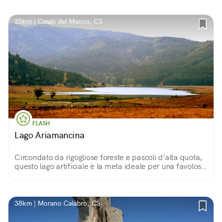
parola greca che significa "grotte".
35km | Casali del Manco, CS
FLASH
Lago Ariamancina
Circondato da rigogliose foreste e pascoli d'alta quota,
questo lago artificiale è la meta ideale per una favolosa
escursione nel Parco Nazionale della Sila.
38km | Morano Calabro, CS