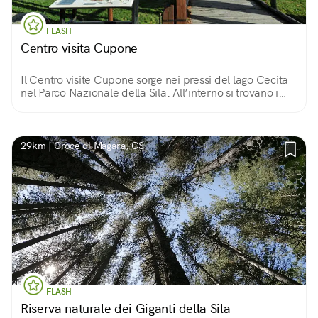
FLASH
Centro visita Cupone
Il Centro visite Cupone sorge nei pressi del lago Cecita
nel Parco Nazionale della Sila. All’interno si trovano i
recinti faunistici, un giardino geologico, un museo
naturalistico e un orto botanico.
29km | Croce di Magara, CS
FLASH
Riserva naturale dei Giganti della Sila