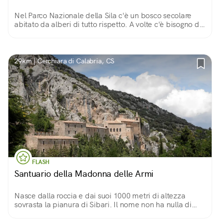
Nel Parco Nazionale della Sila c'è un bosco secolare
abitato da alberi di tutto rispetto. A volte c'è bisogno di
sentirsi piccoli di fronte alla maestosa bellezza della
natura...
29km | Cerchiara di Calabria, CS
FLASH
Santuario della Madonna delle Armi
Nasce dalla roccia e dai suoi 1000 metri di altezza
sovrasta la pianura di Sibari. Il nome non ha nulla di
bellicoso per davvero: "armi" è un adattamento della