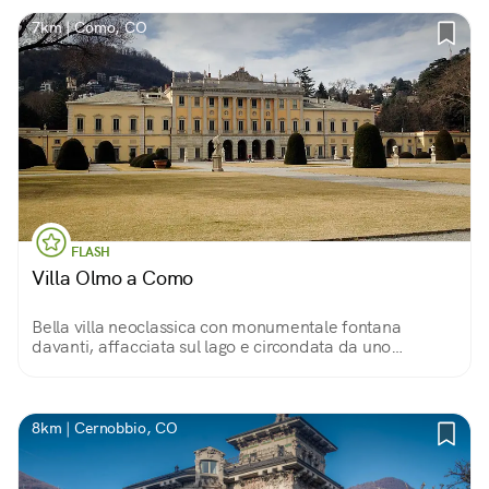
7km | Como, CO
FLASH
Villa Olmo a Como
Bella villa neoclassica con monumentale fontana
davanti, affacciata sul lago e circondata da uno
splendido giardino che digrada in bosco su retro.
Un’oasi di pace.
8km | Cernobbio, CO