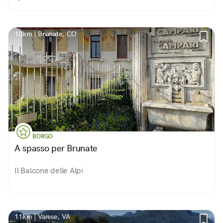
10km | Brunate, CO
BORGO
A spasso per Brunate
Il Balcone delle Alpi
11km | Varese, VA