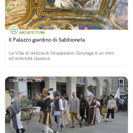
ARCHITETTURA
Il Palazzo giardino di Sabbioneta
La Villa di delizia di Vespasiano Gonzaga è un inno
all’antichità classica.
13km | Asola, MN