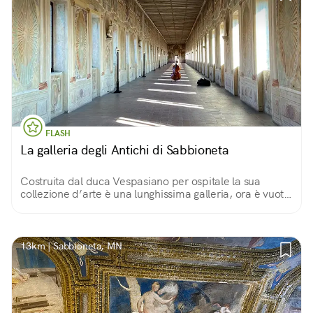
FLASH
La galleria degli Antichi di Sabbioneta
Costruita dal duca Vespasiano per ospitale la sua
collezione d’arte è una lunghissima galleria, ora è vuota
ma offre una straordinaria prospettiva, conclusa da un
tromp l’oeil di finte architetture.
13km | Sabbioneta, MN