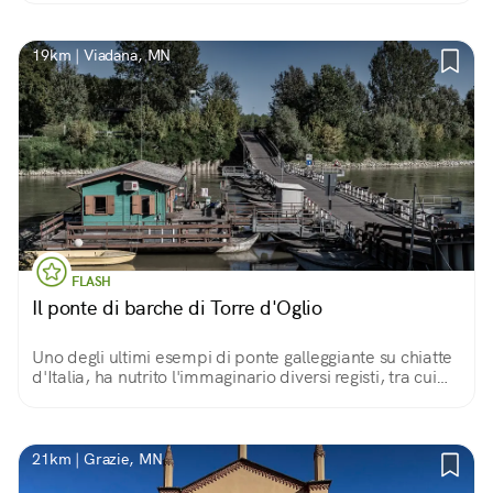
nascoste. Ė come sbirciare in Paradiso.
19km | Viadana, MN
FLASH
Il ponte di barche di Torre d'Oglio
Uno degli ultimi esempi di ponte galleggiante su chiatte
d'Italia, ha nutrito l'immaginario diversi registi, tra cui
Bertolucci. Per gli amanti dei luoghi dal fascino
misterioso!
21km | Grazie, MN