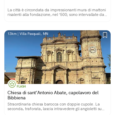
La città è circondata da impressionanti mura di mattoni
risalenti alla fondazione, nel ‘500; sono intervallate da
sei poderosi bastioni, con due aperture, Porta Imperiale
e Porta della Vittoria.
13km | Villa Pasquali, MN
FLASH
Chiesa di sant’Antonio Abate, capolavoro del
Bibbiena
Straordinaria chiesa barocca con doppie cupole. La
seconda, traforata, lascia intravedere gli angioletti su
cielo azzurro della prima, illuminata da finestre