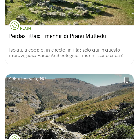
FLASH
Perdas fittas: i menhir di Pranu Muttedu
Isolati, a coppie, in circolo, in fila: solo qui in questo
meraviglioso Parco Archeologico i menhir sono circa 60,
misteriosi e magnetici, più antichi di Stonehenge.
40km | Arzana, NU