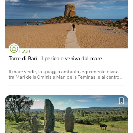
FLASH
Torre di Barì: il pericolo veniva dal mare
Il mare verde, la spiaggia ambrata, equamente divisa
tra Mari de is Ominis e Mari de is Feminas, e al centro
lei, la Torre di Barì. Da 500 anni a difesa dai corsari.
31km | Goni, SU