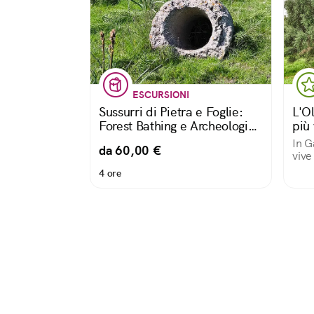
ESCURSIONI
Sussurri di Pietra e Foglie:
L'Ol
Forest Bathing e Archeologia
più 
in Anglona
In G
da 60,00 €
vive
itali
4 ore