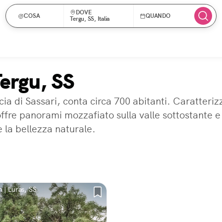
DOVE
COSA
QUANDO
Tergu, SS, Italia
Tergu, SS
ncia di Sassari, conta circa 700 abitanti. Caratteri
 offre panorami mozzafiato sulla valle sottostante e
e la bellezza naturale.
 | Luras, SS