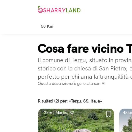
SHARRY
LAND
50 Km
Cosa fare vicino 
Il comune di Tergu, situato in provi
storico con la chiesa di San Pietro,
perfetto per chi ama la tranquillità 
Questa descrizione è generata con AI
Risultati (2) per: «Tergu, SS, Italia»
13km | Martis, SS
48km