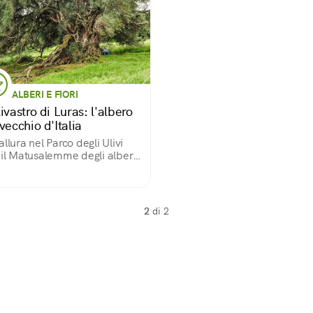
ALBERI E FIORI
ivastro di Luras: l'albero
vecchio d'Italia
allura nel Parco degli Ulivi
 il Matusalemme degli alberi
ani
2
di 2