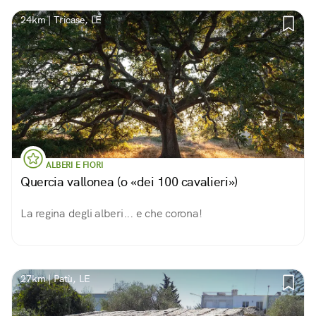
24km | Tricase, LE
ALBERI E FIORI
Quercia vallonea (o «dei 100 cavalieri»)
La regina degli alberi... e che corona!
27km | Patù, LE