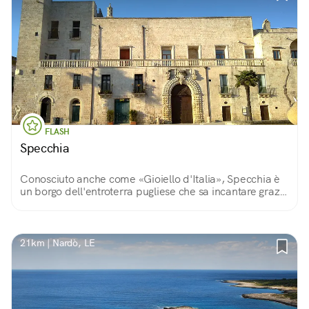
FLASH
Specchia
Conosciuto anche come «Gioiello d'Italia», Specchia è
un borgo dell'entroterra pugliese che sa incantare grazie
alla sua lunga storia, all'arte e ad una campagna
meravigliosa.
21km | Nardò, LE