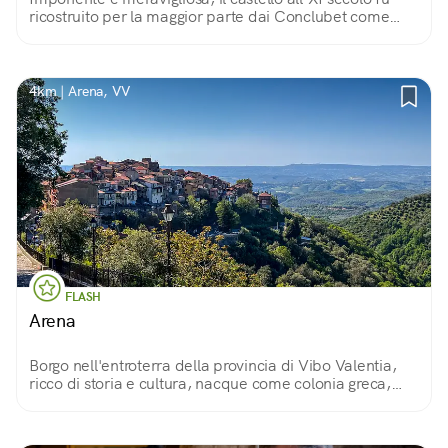
ricostruito per la maggior parte dai Conclubet come
roccaforte di un feudo talmente vasto tanto da
chiamarsi «Stato di Arena».
4km | Arena, VV
FLASH
Arena
Borgo nell'entroterra della provincia di Vibo Valentia,
ricco di storia e cultura, nacque come colonia greca,
grazie alla sua posizione divenne municipio romano e
importante feudo medievale.