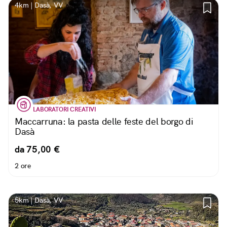
4km | Dasà, VV
LABORATORI CREATIVI
Maccarruna: la pasta delle feste del borgo di
Dasà
da 75,00 €
2 ore
5km | Dasà, VV