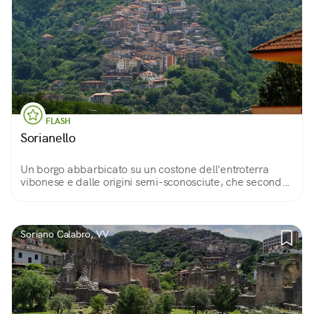
FLASH
Sorianello
Un borgo abbarbicato su un costone dell'entroterra
vibonese e dalle origini semi-sconosciute, che secondo
alcuni studiosi risalirebbero all'età dei Goti ed agli
insediamenti del monachesimo eremita.
Soriano Calabro, VV