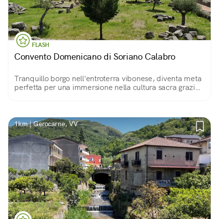
FLASH
Convento Domenicano di Soriano Calabro
Tranquillo borgo nell'entroterra vibonese, diventa meta
perfetta per una immersione nella cultura sacra grazie
alla presenza dei ruderi del Convento Domenicano,
anticamente tra i più ricchi d'Europa.
1km | Gerocarne, VV