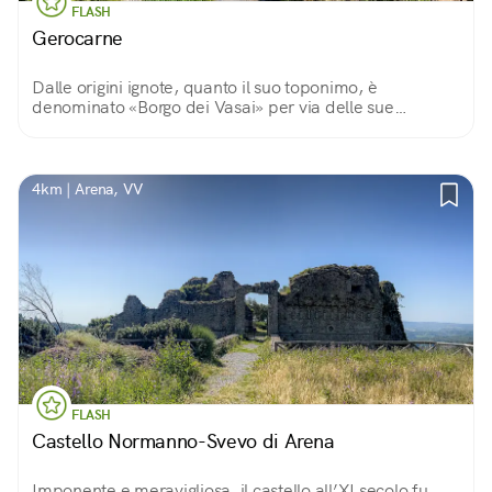
FLASH
Gerocarne
Dalle origini ignote, quanto il suo toponimo, è
denominato «Borgo dei Vasai» per via delle sue
botteghe artigiane che, seguendo la tradizione, ancora
oggi producono vasellame in terracotta.
4km | Arena, VV
FLASH
Castello Normanno-Svevo di Arena
Imponente e meravigliosa, il castello all’XI secolo fu