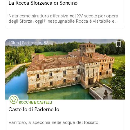
La Rocca Sforzesca di Soncino
Nata come struttura difensiva nel XV secolo per opera
degli Sforza, oggi l'inespugnabile Rocca è visitabile e
ospita due Musei, oltre a eventi legati all'arte
contemporanea.
13km | Padernello, BS
ROCCHE E CASTELLI
Castello di Padernello
Vanitoso, si specchia nelle acque del fossato