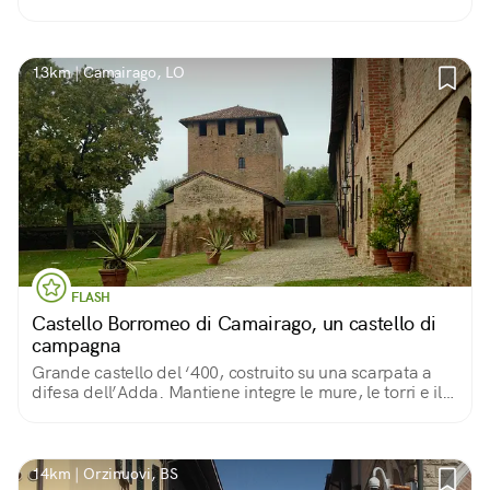
13km | Camairago, LO
FLASH
Castello Borromeo di Camairago, un castello di
campagna
Grande castello del ‘400, costruito su una scarpata a
difesa dell’Adda. Mantiene integre le mure, le torri e il
rivellino con il doppio ingresso, carraio e pedonale.
Affascinante vista sul fiume.
14km | Orzinuovi, BS