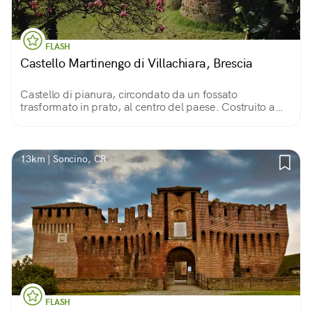
FLASH
Castello Martinengo di Villachiara, Brescia
Castello di pianura, circondato da un fossato
trasformato in prato, al centro del paese. Costruito a
fine ‘300, ha forma quadrata con belle torri cilindriche
agli angoli.
13km | Soncino, CR
FLASH