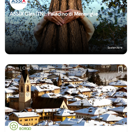
ASSIX Cles (TN): Paladino di Meraviglie
Sostenitore
35km | Cles, TN
BORGO