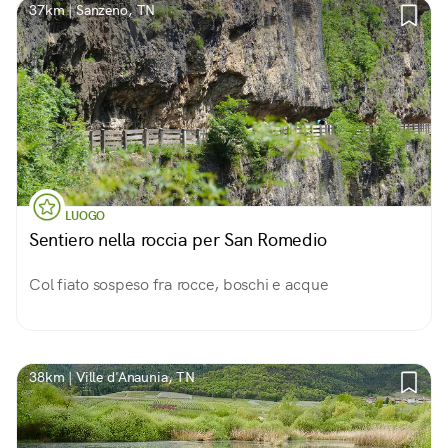
37km | Sanzeno, TN
LUOGO
Sentiero nella roccia per San Romedio
Col fiato sospeso fra rocce, boschi e acque
38km | Ville d'Anaunia, TN