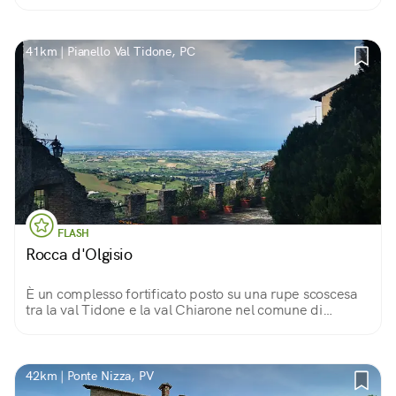
41km | Pianello Val Tidone, PC
FLASH
Rocca d'Olgisio
È un complesso fortificato posto su una rupe scoscesa
tra la val Tidone e la val Chiarone nel comune di
Pianello Val Tidone. Bellissimi gli ambienti interni e il
panorama che si gode da qui.
42km | Ponte Nizza, PV