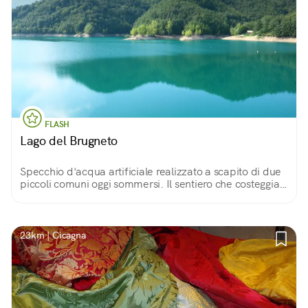
FLASH
Lago del Brugneto
Specchio d'acqua artificiale realizzato a scapito di due
piccoli comuni oggi sommersi. Il sentiero che costeggia
le sue sponde permette di apprezzare fitti boschi,
campi coltivati e antiche rovine.
23km | Cicagna