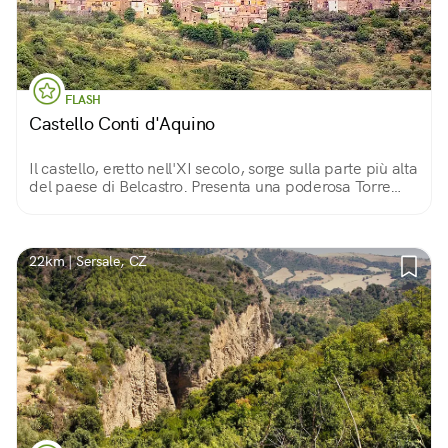
FLASH
Castello Conti d'Aquino
Il castello, eretto nell'XI secolo, sorge sulla parte più alta
del paese di Belcastro. Presenta una poderosa Torre
Maestra, posta al centro della fortezza e circondata da
importanti mura difensive.
22km | Sersale, CZ