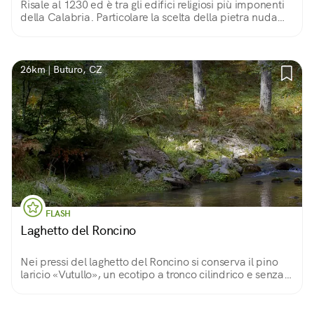
Risale al 1230 ed è tra gli edifici religiosi più imponenti
della Calabria. Particolare la scelta della pietra nuda
anche all'interno, fedele ai valori monastici di sobrietà e
modestia dei florensi.
26km | Buturo, CZ
FLASH
Laghetto del Roncino
Nei pressi del laghetto del Roncino si conserva il pino
laricio «Vutullo», un ecotipo a tronco cilindrico e senza
nodi, un tempo utilizzato per ricavare le antenne delle
navi della Regia Marina.