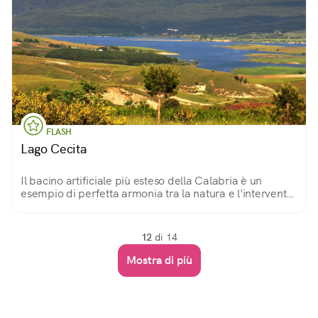
FLASH
Lago Cecita
Il bacino artificiale più esteso della Calabria è un
esempio di perfetta armonia tra la natura e l'intervento
dell'uomo. La balneazione è vietata, ma passeggiate e
pic-nic sono i benvenuti!
12
di 14
Mostra di più