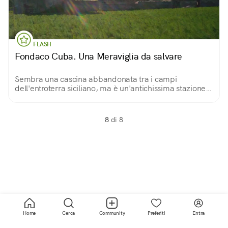
FLASH
Fondaco Cuba. Una Meraviglia da salvare
Sembra una cascina abbandonata tra i campi
dell'entroterra siciliano, ma è un'antichissima stazione
di posta, una locanda che ospitò perfino un re e una
regina.
8
di 8
Home
Cerca
Community
Preferiti
Entra