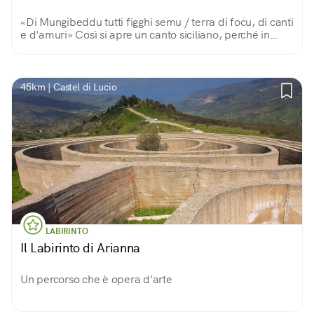
«Di Mungibeddu tutti figghi semu / terra di focu, di canti
e d'amuri» Così si apre un canto siciliano, perché in
questa terra di fuoco, canti e amore, il grande vulcano è
un Monte Bello e paterno.
45km | Castel di Lucio
LABIRINTO
Il Labirinto di Arianna
Un percorso che è opera d'arte