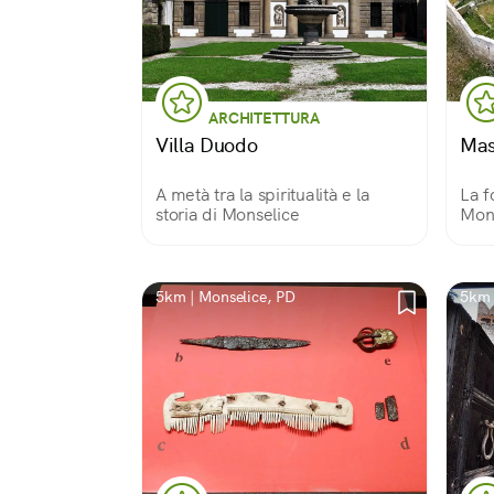
ARCHITETTURA
Villa Duodo
Mas
A metà tra la spiritualità e la
La f
storia di Monselice
Mon
5km | Monselice, PD
5km 