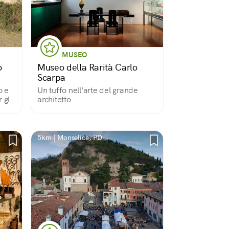
MUSEO
o
Museo della Rarità Carlo
Scarpa
o e
Un tuffo nell'arte del grande
 gli
architetto
5km | Monselice, PD