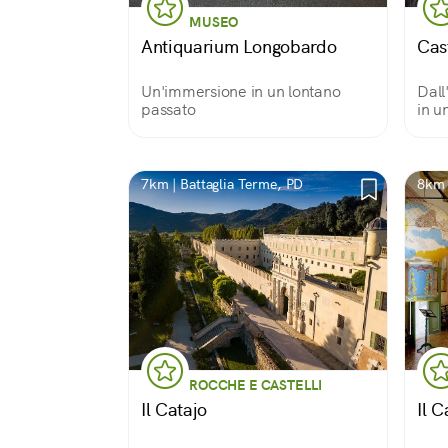
MUSEO
Antiquarium Longobardo
Cas
Un'immersione in un lontano
Dall
passato
in u
7km | Battaglia Terme, PD
8km 
ROCCHE E CASTELLI
Il Catajo
Il C