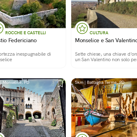
ROCCHE E CASTELLI
CULTURA
tio Federiciano
Monselice e San Valentin
ortezza inespugnabile di
Sette chiese, una chiave d'or
selice
un San Valentino non solo per
innamorati
| Monselice, PD
5km | Battaglia Terme, PD