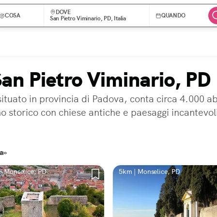
DOVE
COSA
QUANDO
San Pietro Viminario, PD, Italia
San Pietro Viminario, PD
ituato in provincia di Padova, conta circa 4.000 ab
o storico con chiese antiche e paesaggi incantevo
ia»
| Monselice, PD
5km | Monselice, PD