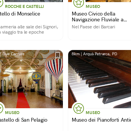
ROCCHE E CASTELLI
MUSEO
tello di Monselice
Museo Civico della
Navigazione Fluviale a
Battaglia Terme
'armeria alle sale dei Signori,
Nel Paese dei Barcari
n viaggio tra le epoche
| Due Carrare
8km | Arquà Petrarca, PD
MUSEO
MUSEO
astello di San Pelagio
Museo dei Pianoforti Anti