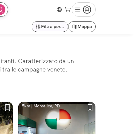
Filtra per...
Mappa
itanti. Caratterizzato da un
li tra le campagne venete.
5km | Monselice, PD