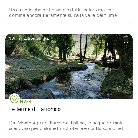
Un castello che ne ha viste di tutti i colori, ma che
domina ancora fieramente sull'alta valle del fiume
Coscile, nel Parco Nazionale del Pollino. Protegge un
borgo spettacolare e ricco di storia.
33km | Latronico, PZ
FLASH
Le terme di Latronico
Dal Monte Alpi nel Parco del Pollino, le acque termali
scendono per chilometri sottoterra e confluiscono nel
parco termale di Latronico, luogo dalla bellezza