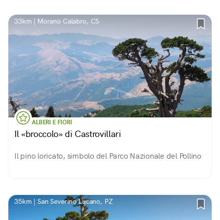
incantevole, unico in Basilicata.
33km | Morano Calabro, CS
ALBERI E FIORI
Il «broccolo» di Castrovillari
Il pino loricato, simbolo del Parco Nazionale del Pollino
35km | San Severino Lucano, PZ