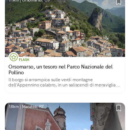
11km | Orsomarso, CS
FLASH
Orsomarso, un tesoro nel Parco Nazionale del
Pollino
Il borgo si arrampica sulle verdi montagne
dell'Appennino calabro, in un saliscendi di meraviglia.
Storicamente terra di santi e battaglie, oggi è
soprattutto un luogo dove l'accoglienza è di casa!
18km | Maratea, PZ