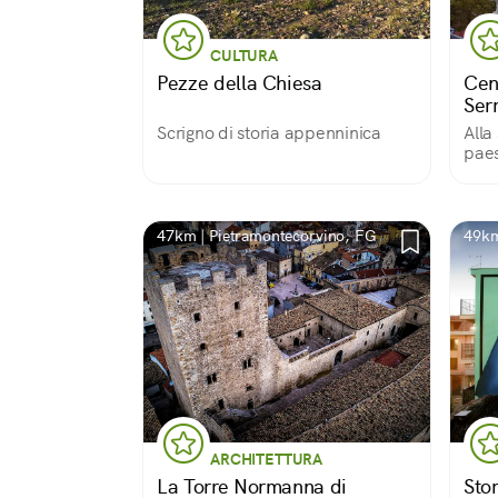
CULTURA
Pezze della Chiesa
Cent
Ser
Scrigno di storia appenninica
Alla
pae
47km | Pietramontecorvino, FG
49km
ARCHITETTURA
La Torre Normanna di
Sto