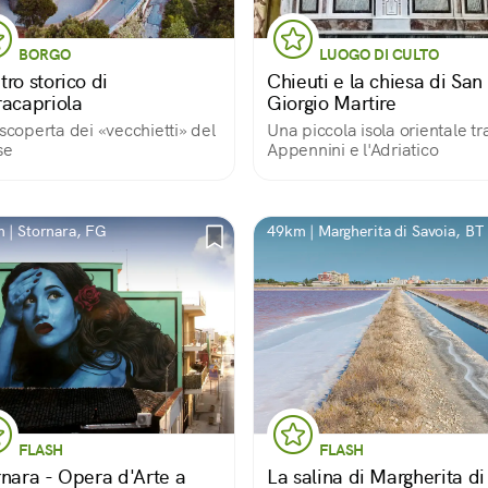
BORGO
LUOGO DI CULTO
ro storico di
Chieuti e la chiesa di San
racapriola
Giorgio Martire
 scoperta dei «vecchietti» del
Una piccola isola orientale tra
se
Appennini e l'Adriatico
 | Stornara, FG
49km | Margherita di Savoia, BT
FLASH
FLASH
rnara - Opera d'Arte a
La salina di Margherita di