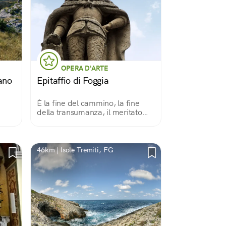
OPERA D'ARTE
ano
Epitaffio di Foggia
È la fine del cammino, la fine
della transumanza, il meritato
riposo
46km | Isole Tremiti, FG