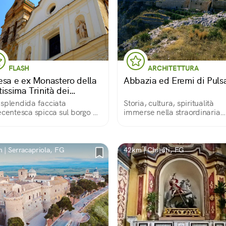
FLASH
ARCHITETTURA
esa e ex Monastero della
Abbazia ed Eremi di Puls
issima Trinità dei
stini
splendida facciata
Storia, cultura, spiritualità
ecentesca spicca sul borgo di
immerse nella straordinaria
Severo, marcando il suo
natura del Gargano
ro religioso e culturale. Dietro
ssa, infatti, sono raccolte le
e tanto care ai suoi fedeli.
 | Serracapriola, FG
42km | Chieuti, FG