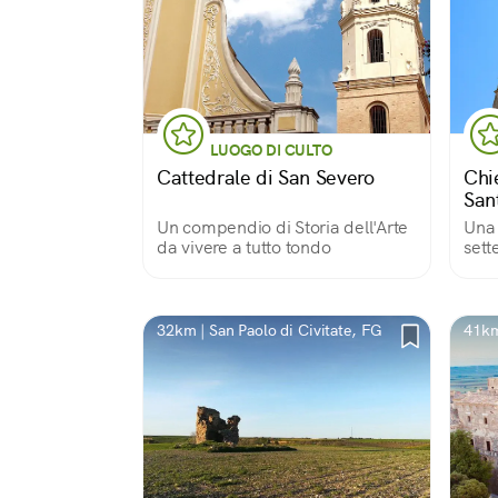
LUOGO DI CULTO
Cattedrale di San Severo
Chi
Sant
Cele
Un compendio di Storia dell'Arte
Una 
da vivere a tutto tondo
sett
San 
cent
ad e
oper
32km | San Paolo di Civitate, FG
41km