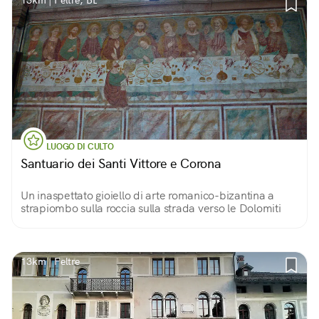
13km | Feltre, BL
LUOGO DI CULTO
Santuario dei Santi Vittore e Corona
Un inaspettato gioiello di arte romanico-bizantina a
strapiombo sulla roccia sulla strada verso le Dolomiti
13km | Feltre