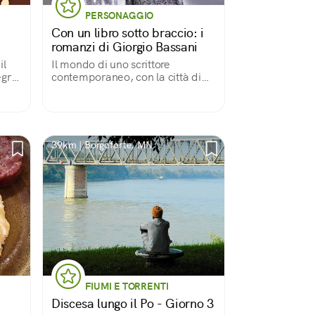
PERSONAGGIO
Con un libro sotto braccio: i
romanzi di Giorgio Bassani
il
Il mondo di uno scrittore
egra
contemporaneo, con la città di
Ferrara e il Delta del Po sullo
sfondo
39km | Borgoforte, MN
FIUMI E TORRENTI
Discesa lungo il Po - Giorno 3