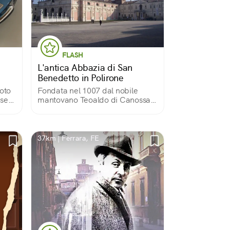
FLASH
L'antica Abbazia di San
Benedetto in Polirone
oto
Fondata nel 1007 dal nobile
useo
mantovano Teoaldo di Canossa,
e al
nei secoli subisce non pochi
cambiamenti. L'area si compone
di diversi edifici ed è uno dei più
grandi complessi monastici
37km | Ferrara, FE
d'Italia.