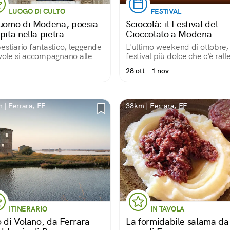
LUOGO DI CULTO
FESTIVAL
Duomo di Modena, poesia
Sciocolà: il Festival del
pita nella pietra
Cioccolato a Modena
estiario fantastico, leggende
L'ultimo weekend di ottobre, 
vole si accompagnano alle
festival più dolce che c’è rall
ie della Bibbia e dei Vangeli
le vie del centro storico di
28 ott - 1 nov
Modena!
 | Ferrara, FE
38km | Ferrara, FE
ITINERARIO
IN TAVOLA
o di Volano, da Ferrara
La formidabile salama da