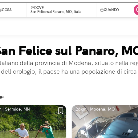
DOVE
COSA
QUANDO
San Felice sul Panaro, MO, Italia
San Felice sul Panaro, M
taliano della provincia di Modena, situato nella r
 dell'orologio, il paese ha una popolazione di circa
ia»
 | Sermide, MN
26km | Modena, MO