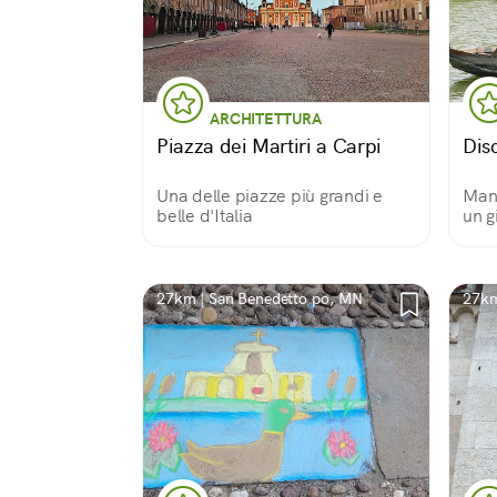
ARCHITETTURA
Piazza dei Martiri a Carpi
Disc
Una delle piazze più grandi e
Manr
belle d'Italia
un g
rifiu
27km | San Benedetto po, MN
27km