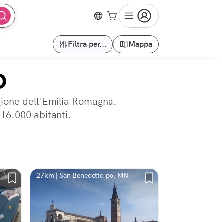
Filtra per...
Mappa
O
egione dell'Emilia Romagna.
 16.000 abitanti.
27km | San Benedetto po, MN