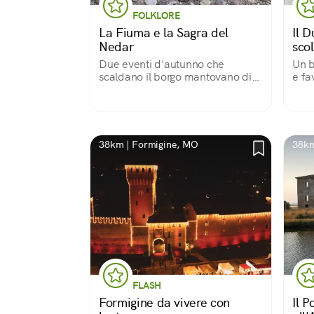
FOLKLORE
La Fiuma e la Sagra del
Il 
Nedar
scol
Due eventi d'autunno che
Un b
scaldano il borgo mantovano di
e fa
San Benedetto Po
stor
38km | Formigine, MO
38km
FLASH
Formigine da vivere con
Il P