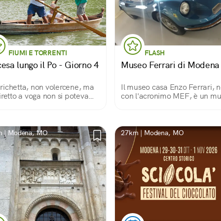
FIUMI E TORRENTI
FLASH
esa lungo il Po - Giorno 4
Museo Ferrari di Modena
ichetta, non volercene, ma
Il museo casa Enzo Ferrari, n
iretto a voga non si poteva
con l'acronimo MEF, è un m
tare!
di Modena dedicato alla vita 
lavoro di Enzo Ferrari, il
fondatore della casa
automobilistica Ferrari.
 | Modena, MO
27km | Modena, MO