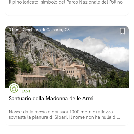
Il pino loricato, simbolo del Parco Nazionale del Pollino
31km | Cerchiara di Calabria, CS
FLASH
Santuario della Madonna delle Armi
Nasce dalla roccia e dai suoi 1000 metri di altezza
sovrasta la pianura di Sibari. Il nome non ha nulla di
bellicoso per davvero: "armi" è un adattamento della
parola greca che significa "grotte".