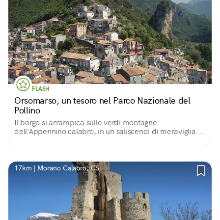
FLASH
Orsomarso, un tesoro nel Parco Nazionale del
Pollino
Il borgo si arrampica sulle verdi montagne
dell'Appennino calabro, in un saliscendi di meraviglia.
Storicamente terra di santi e battaglie, oggi è
soprattutto un luogo dove l'accoglienza è di casa!
17km | Morano Calabro, CS