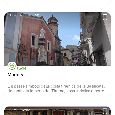
parco termale di Latronico, luogo dalla bellezza
incantevole, unico in Basilicata.
43km | Maratea, PZ
FLASH
Maratea
È il paese simbolo della costa tirrenica della Basilicata,
denominata la perla del Tirreno, zona turistica e porto;
è immersa in una natura rigogliosa e sede di
manifestazioni ed eventi mondani.
48km | Rivello