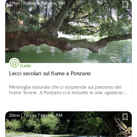
19km | Ponzano Romano, RM
FLASH
Lecci secolari sul fiume a Ponzano
Meraviglia naturale che ci sorprende sul percorso del
fiume Tevere. A Ponzano ci si imbatte in una «galleria»
naturale dove i lecci secolari si adagiano sul letto del
fiume. In canoa spettacolo unico!
20km | Torrita Tiberina, RM