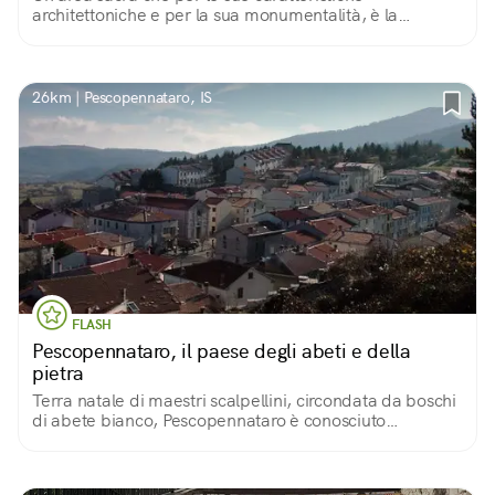
architettoniche e per la sua monumentalità, è la
testimonianza archeologica di maggior rilievo della
cultura della popolazione italica dei Samnites Pentri.
26km | Pescopennataro, IS
FLASH
Pescopennataro, il paese degli abeti e della
pietra
Terra natale di maestri scalpellini, circondata da boschi
di abete bianco, Pescopennataro è conosciuto
soprattutto per il suo patrimonio naturalistico
caratterizzato da percorsi escursionistici!