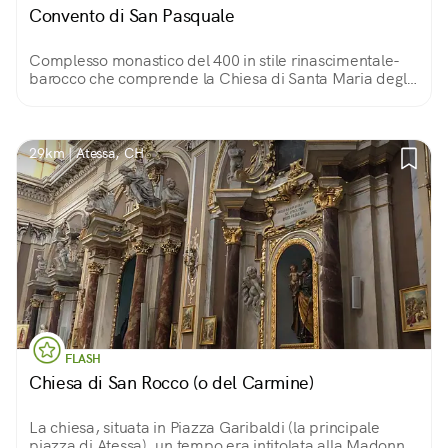
Convento di San Pasquale
Complesso monastico del 400 in stile rinascimentale-
barocco che comprende la Chiesa di Santa Maria degli
Angeli, un ampio porticato e un pozzo miracoloso del
1709.
29km | Atessa, CH
FLASH
Chiesa di San Rocco (o del Carmine)
La chiesa, situata in Piazza Garibaldi (la principale
piazza di Atessa), un tempo era intitolata alla Madonna