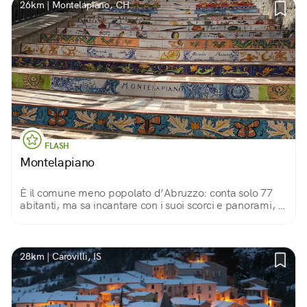
26km | Montelapiano, CH
FLASH
Montelapiano
È il comune meno popolato d’Abruzzo: conta solo 77
abitanti, ma sa incantare con i suoi scorci e panorami, e
con qualche coloratissima sorpresa...
28km | Carovilli, IS