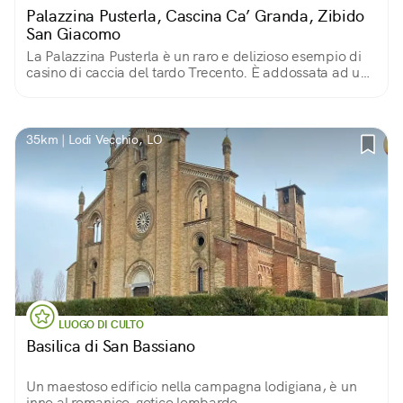
Palazzina Pusterla, Cascina Ca’ Granda, Zibido
San Giacomo
La Palazzina Pusterla è un raro e delizioso esempio di
casino di caccia del tardo Trecento. È addossata ad una
roggia in cui pesca la ruota di mulino. Intorno un bel
parco, pozzo e forno.
35km | Lodi Vecchio, LO
LUOGO DI CULTO
Basilica di San Bassiano
Un maestoso edificio nella campagna lodigiana, è un
inno al romanico-gotico lombardo