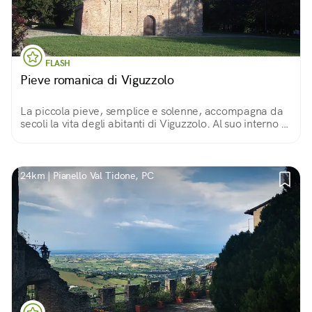
FLASH
Pieve romanica di Viguzzolo
La piccola pieve, semplice e solenne, accompagna da
secoli la vita degli abitanti di Viguzzolo. Al suo interno ci
si può immergere in una spiritualità senza tempo,
scendendo fin nella sua cripta.
24km | Pianello Val Tidone, PC