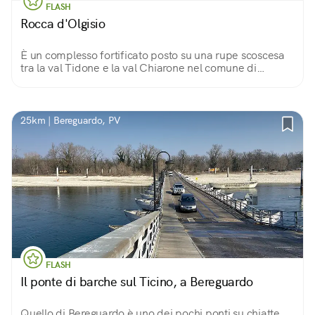
FLASH
Rocca d'Olgisio
È un complesso fortificato posto su una rupe scoscesa
tra la val Tidone e la val Chiarone nel comune di
Pianello Val Tidone. Bellissimi gli ambienti interni e il
panorama che si gode da qui.
25km | Bereguardo, PV
FLASH
Il ponte di barche sul Ticino, a Bereguardo
Quello di Bereguardo è uno dei pochi ponti su chiatte