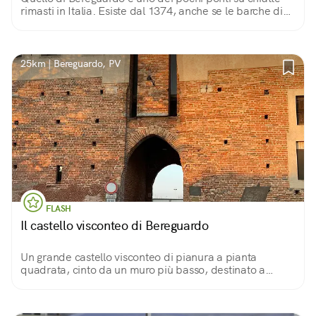
rimasti in Italia. Esiste dal 1374, anche se le barche di
legno sono state sostituite agli inizi del ‘900 con barche
di cemento.
25km | Bereguardo, PV
FLASH
Il castello visconteo di Bereguardo
Un grande castello visconteo di pianura a pianta
quadrata, cinto da un muro più basso, destinato a
residenza invernale e a casino di caccia. Bello l’ingresso
dal ponte levatoio.