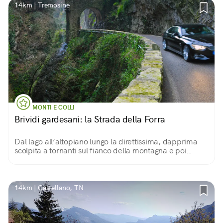
14km | Tremosine
MONTI E COLLI
Brividi gardesani: la Strada della Forra
Dal lago all’altopiano lungo la direttissima, dapprima
scolpita a tornanti sul fianco della montagna e poi
insinuata sul fondo di un orrido
14km | Castellano, TN