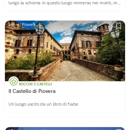
lungo la schiena in questo luogo immerso nei monti, ma
la consapevolezza che qui, tra il 7 e l'11 aprile 1944
vennero uccisi 147 partigiani.
24km | Piovera, AL
ROCCHE E CASTELLI
Il Castello di Piovera
Un luogo uscito da un libro di fiabe