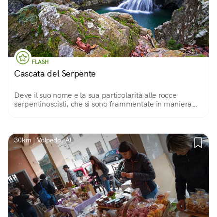
FLASH
Cascata del Serpente
Deve il suo nome e la sua particolarità alle rocce
serpentinoscisti, che si sono frammentate in maniera
non uniforme generando il salto d'acqua, un gioiello del
parco regionale del Beigua.
30km | Volpedo, AL