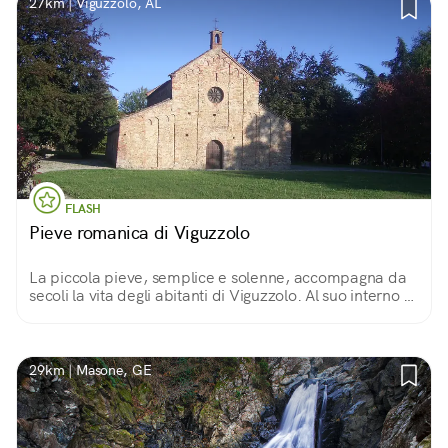
27km | Viguzzolo, AL
FLASH
Pieve romanica di Viguzzolo
La piccola pieve, semplice e solenne, accompagna da
secoli la vita degli abitanti di Viguzzolo. Al suo interno ci
si può immergere in una spiritualità senza tempo,
scendendo fin nella sua cripta.
29km | Masone, GE