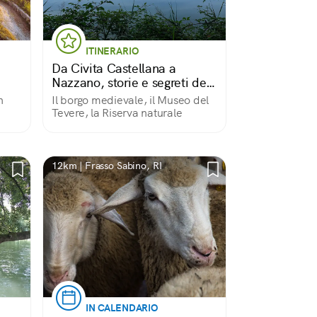
ITINERARIO
Da Civita Castellana a
Nazzano, storie e segreti del
fiume
n
Il borgo medievale, il Museo del
Tevere, la Riserva naturale
12km | Frasso Sabino, RI
IN CALENDARIO