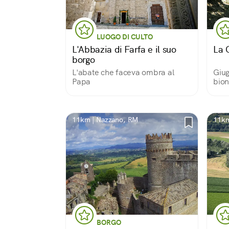
LUOGO DI CULTO
L'Abbazia di Farfa e il suo
La C
borgo
L'abate che faceva ombra al
Giug
Papa
bio
11km | Nazzano, RM
11km
BORGO