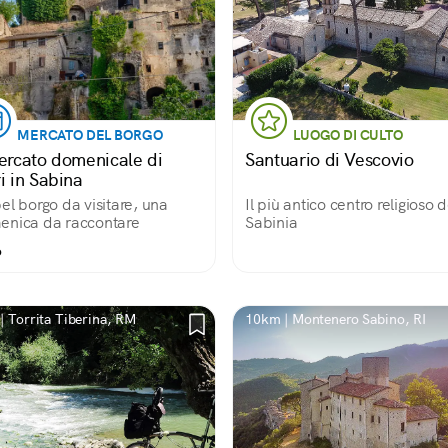
MERCATO DEL BORGO
LUOGO DI CULTO
mercato domenicale di
Santuario di Vescovio
i in Sabina
el borgo da visitare, una
Il più antico centro religioso d
nica da raccontare
Sabinia
o
| Torrita Tiberina, RM
10km | Montenero Sabino, RI