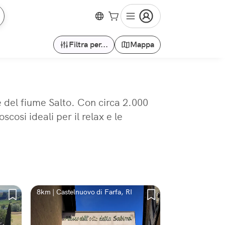
Filtra per...
Mappa
le del fiume Salto. Con circa 2.000
cosi ideali per il relax e le
8km | Castelnuovo di Farfa, RI