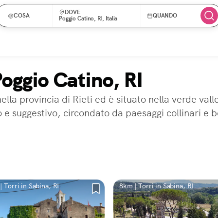
DOVE
COSA
QUANDO
Poggio Catino, RI, Italia
Poggio Catino, RI
ella provincia di Rieti ed è situato nella verde val
 e suggestivo, circondato da paesaggi collinari e bos
 Torri in Sabina, RI
8km | Torri in Sabina, RI