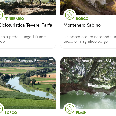
ITINERARIO
BORGO
icloturistica Tevere-Farfa
Montenero Sabino
no a pedali lungo il fiume
Un bosco oscuro nasconde u
ndo
piccolo, magnifico borgo
 | Ponzano Romano, RM
11km | Ponzano Romano, RM
BORGO
FLASH