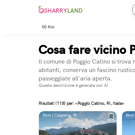
SHARRY
LAND
50 Km
Cosa fare vicino 
Il comune di Poggio Catino si trova n
abitanti, conserva un fascino rustico
passeggiate all'aria aperta.
Questa descrizione è generata con AI
Risultati (118) per: «Poggio Catino, RI, Italia»
5km | Casperia, RI
8km |