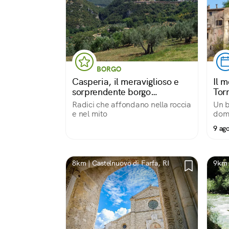
BORGO
Casperia, il meraviglioso e
Il 
sorprendente borgo
Torr
medievale
Radici che affondano nella roccia
Un b
e nel mito
dome
9 ag
8km | Castelnuovo di Farfa, RI
9km 